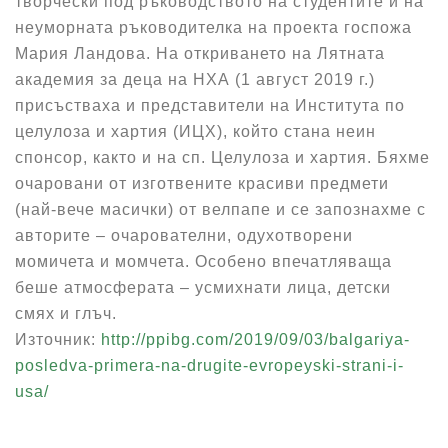
творчески под ръководството на студентите и на
неуморната ръководителка на проекта госпожа
Мария Ландова. На откриването на Лятната
академия за деца на НХА (1 август 2019 г.)
присъстваха и представители на Института по
целулоза и хартия (ИЦХ), който стана неин
спонсор, както и на сп. Целулоза и хартия. Бяхме
очаровани от изготвените красиви предмети
(най-вече масички) от велпапе и се запознахме с
авторите – очарователни, одухотворени
момичета и момчета. Особено впечатляваща
беше атмосферата – усмихнати лица, детски
смях и глъч.
Източник:
http://ppibg.com/2019/09/03/balgariya-
posledva-primera-na-drugite-evropeyski-strani-i-
usa/