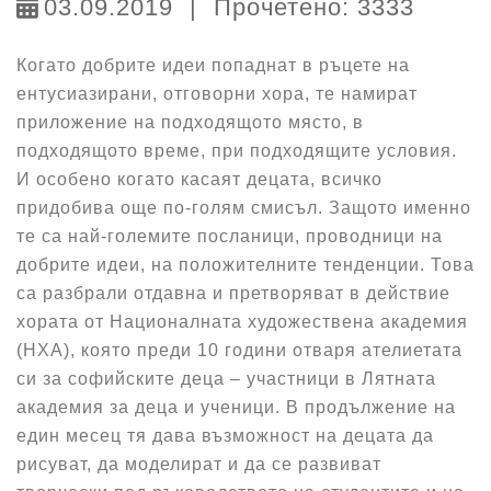
03.09.2019
|
Прочетено: 3333
Когато добрите идеи попаднат в ръцете на
ентусиазирани, отговорни хора, те намират
приложение на подходящото място, в
подходящото време, при подходящите условия.
И особено когато касаят децата, всичко
придобива още по-голям смисъл. Защото именно
те са най-големите посланици, проводници на
добрите идеи, на положителните тенденции. Това
са разбрали отдавна и претворяват в действие
хората от Националната художествена академия
(НХА), която преди 10 години отваря ателиетата
си за софийските деца – участници в Лятната
академия за деца и ученици. В продължение на
един месец тя дава възможност на децата да
рисуват, да моделират и да се развиват